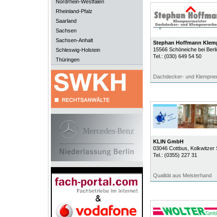
Nordrhein-Westfalen
Rheinland-Pfalz
Saarland
Sachsen
Sachsen-Anhalt
Stephan Hoffmann Klem
15566
Schöneiche bei Berli
Schleswig-Holstein
Tel.:
(030) 649 54 50
Thüringen
Dachdecker- und Klempner
KLIN GmbH
03046
Cottbus
, Kolkwitzer
Tel.:
(0355) 227 31
Qualität aus Meisterhand