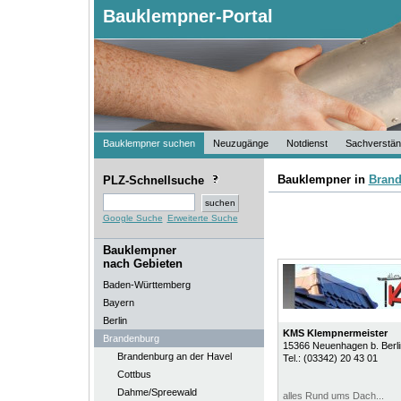
Bauklempner-Portal
Bauklempner suchen
Neuzugänge
Notdienst
Sachverstän
Bauklempner in
Bran
PLZ-Schnellsuche
Google Suche
Erweiterte Suche
Bauklempner
nach Gebieten
Baden-Württemberg
Bayern
Berlin
KMS Klempnermeister
Brandenburg
15366
Neuenhagen b. Berli
Brandenburg an der Havel
Tel.:
(03342) 20 43 01
Cottbus
Dahme/Spreewald
alles Rund ums Dach...