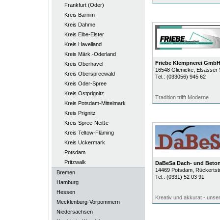
Frankfurt (Oder)
Kreis Barnim
Kreis Dahme
Kreis Elbe-Elster
Kreis Havelland
Kreis Märk.-Oderland
Friebe Klempnerei Gmb
Kreis Oberhavel
16548
Glienicke
, Elsässer
Kreis Oberspreewald
Tel.:
(033056) 945 62
Kreis Oder-Spree
Kreis Ostprignitz
Tradition trifft Moderne
Kreis Potsdam-Mittelmark
Kreis Prignitz
Kreis Spree-Neiße
Kreis Teltow-Fläming
Kreis Uckermark
Potsdam
Pritzwalk
DaBeSa Dach- und Beto
14469
Potsdam
, Rückerts
Bremen
Tel.:
(0331) 52 03 91
Hamburg
Hessen
Kreativ und akkurat - unser
Mecklenburg-Vorpommern
Niedersachsen