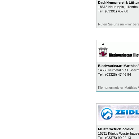
Dachklempnerei & Lüft
18618
Neuruppin
, Lilientha
Tel.:
(03391) 457 00
Rufen Sie uns an – wir bera
Blechwerkstatt Matthias
14558
Nuthetal / OT Saar
Tel.:
(03328) 47 46 94
Klempnermeister Matthias
Meisterbetrieb Zeidler
15711
Königs Wusterhaus
Tel.:
(03375) 90 22 13