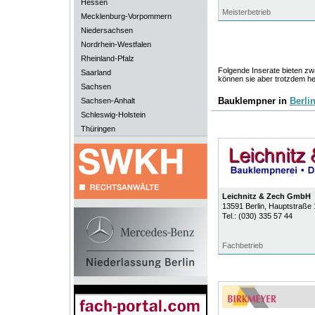
Hessen
Meisterbetrieb
Mecklenburg-Vorpommern
Niedersachsen
Nordrhein-Westfalen
Rheinland-Pfalz
Folgende Inserate bieten zwa
Saarland
können sie aber trotzdem he
Sachsen
Bauklempner in
Berli
Sachsen-Anhalt
Schleswig-Holstein
Thüringen
Leichnitz & Zech GmbH
13591
Berlin
, Hauptstraße 
Tel.:
(030) 335 57 44
Fachbetrieb