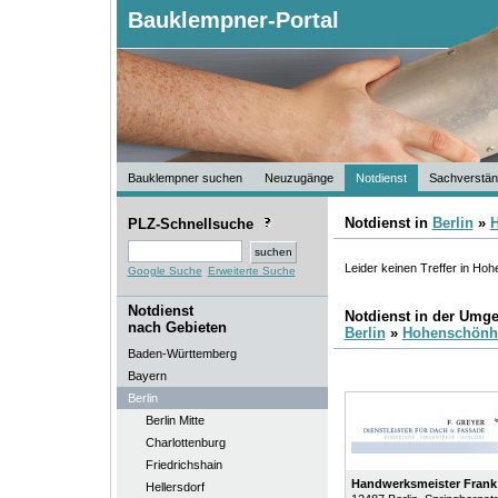
Bauklempner-Portal
Bauklempner suchen
Neuzugänge
Notdienst
Sachverstän
Notdienst in
Berlin
»
PLZ-Schnellsuche
Leider keinen Treffer in H
Google Suche
Erweiterte Suche
Notdienst
Notdienst in der Umg
nach Gebieten
Berlin
»
Hohenschönh
Baden-Württemberg
Bayern
Berlin
Berlin Mitte
Charlottenburg
Friedrichshain
Handwerksmeister Frank
Hellersdorf