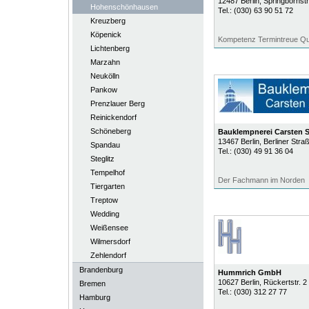
12487
Berlin
, Springbornst
Hohenschönhausen
Tel.:
(030) 63 90 51 72
Kreuzberg
Köpenick
Kompetenz Termintreue Qua
Lichtenberg
Marzahn
Neukölln
Pankow
Prenzlauer Berg
Reinickendorf
Schöneberg
Bauklempnerei Carsten Se
13467
Berlin
, Berliner Stra
Spandau
Tel.:
(030) 49 91 36 04
Steglitz
Tempelhof
Der Fachmann im Norden
Tiergarten
Treptow
Wedding
Weißensee
Wilmersdorf
Zehlendorf
Brandenburg
Hummrich GmbH
10627
Berlin
, Rückertstr. 2
Bremen
Tel.:
(030) 312 27 77
Hamburg