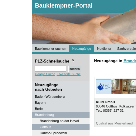
Bauklempner-Portal
Bauklempner suchen
Neuzugänge
Notdienst
Sachverstän
Neuzugänge in
Brand
PLZ-Schnellsuche
Google Suche
Erweiterte Suche
Neuzugänge
nach Gebieten
Baden-Württemberg
KLIN GmbH
Bayern
03046
Cottbus
, Kolkwitzer
Berlin
Tel.:
(0355) 227 31
Brandenburg
Brandenburg an der Havel
Qualität aus Meisterhand
Cottbus
Dahme/Spreewald