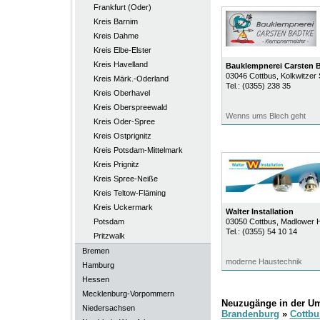
Frankfurt (Oder)
Kreis Barnim
Kreis Dahme
Kreis Elbe-Elster
Kreis Havelland
Bauklempnerei Carsten 
03046
Cottbus
, Kolkwitzer 
Kreis Märk.-Oderland
Tel.:
(0355) 238 35
Kreis Oberhavel
Kreis Oberspreewald
Wenns ums Blech geht
Kreis Oder-Spree
Kreis Ostprignitz
Kreis Potsdam-Mittelmark
Kreis Prignitz
Kreis Spree-Neiße
Kreis Teltow-Fläming
Kreis Uckermark
Walter Installation
Potsdam
03050
Cottbus
, Madlower H
Tel.:
(0355) 54 10 14
Pritzwalk
Bremen
moderne Haustechnik
Hamburg
Hessen
Mecklenburg-Vorpommern
Neuzugänge in der U
Niedersachsen
Brandenburg
»
Cottbu