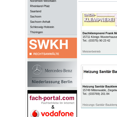
Nordrhein-Westfalen
Rheinland-Pfalz
Saarland
Sachsen
Sachsen-Anhalt
Schleswig-Holstein
Thüringen
Dachklempnerei Frank M
15711
Königs Wusterhause
Tel.:
(03375) 90 23 42
Meisterbetrieb
Heizung Sanitär Bauklem
15749
Mittenwalde
, Ziegel
Tel.:
(033769) 201 84
Heizungs-Sanitär-Bauklem