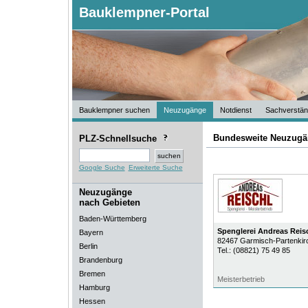
Bauklempner-Portal
Bauklempner suchen
Neuzugänge
Notdienst
Sachverstän
Bundesweite Neuzugä
PLZ-Schnellsuche
Google Suche
Erweiterte Suche
Neuzugänge
nach Gebieten
Baden-Württemberg
Spenglerei Andreas Reis
Bayern
82467
Garmisch-Partenkir
Berlin
Tel.:
(08821) 75 49 85
Brandenburg
Bremen
Meisterbetrieb
Hamburg
Hessen