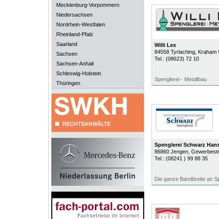
Mecklenburg-Vorpommern
Niedersachsen
Nordrhein-Westfalen
Rheinland-Pfalz
Saarland
Willi Lex
84558
Tyrlaching
, Kraham 
Sachsen
Tel.:
(08623) 72 10
Sachsen-Anhalt
Schleswig-Holstein
Spenglerei - Metallbau
Thüringen
Spenglerei Schwarz Hans
86860
Jengen
, Gewerbest
Tel.:
(08241 ) 99 88 35
Die ganze Bandbreite an S