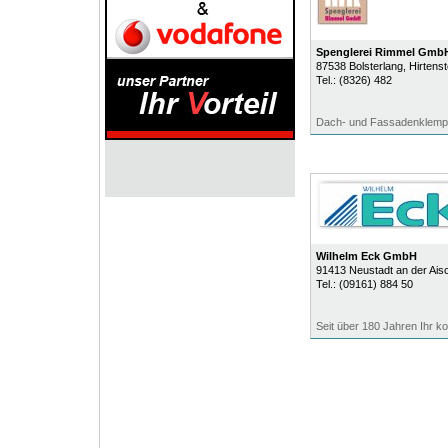
Spenglerei Rimmel Gmb
87538
Bolsterlang
, Hirtenst
Tel.:
(8326) 482
Dach- und Fassadenklemp
Wilhelm Eck GmbH
91413
Neustadt an der Ais
Tel.:
(09161) 884 50
Seit über 180 Jahren Ihr k