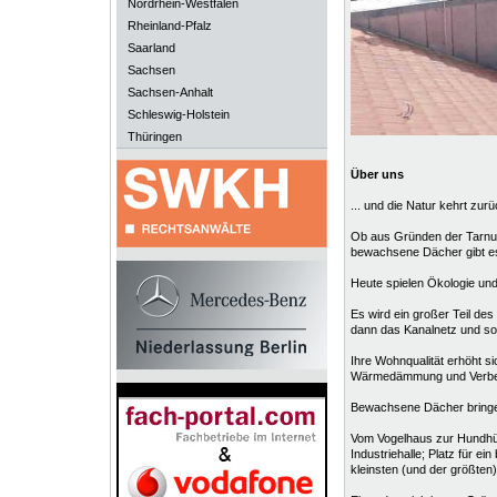
Nordrhein-Westfalen
Rheinland-Pfalz
Saarland
Sachsen
Sachsen-Anhalt
Schleswig-Holstein
Thüringen
Über uns
... und die Natur kehrt zur
Ob aus Gründen der Tarnu
bewachsene Dächer gibt es
Heute spielen Ökologie und
Es wird ein großer Teil d
dann das Kanalnetz und somi
Ihre Wohnqualität erhöht s
Wärmedämmung und Verbes
Bewachsene Dächer bringen
Vom Vogelhaus zur Hundhütt
Industriehalle; Platz für e
kleinsten (und der größten)