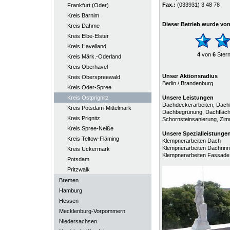
Fax.:
(033931) 3 48 78
Frankfurt (Oder)
Kreis Barnim
Dieser Betrieb wurde vo
Kreis Dahme
Kreis Elbe-Elster
Kreis Havelland
4
von
6
Ster
Kreis Märk.-Oderland
Kreis Oberhavel
Unser Aktionsradius
Kreis Oberspreewald
Berlin / Brandenburg
Kreis Oder-Spree
Kreis Ostprignitz
Unsere Leistungen
Dachdeckerarbeiten, Dachk
Kreis Potsdam-Mittelmark
Dachbegrünung, Dachfläche
Kreis Prignitz
Schornsteinsanierung, Zimm
Kreis Spree-Neiße
Unsere
Spezialleistunge
Kreis Teltow-Fläming
Klempnerarbeiten Dach
Klempnerarbeiten Dachrin
Kreis Uckermark
Klempnerarbeiten Fassade
Potsdam
Pritzwalk
Bremen
Hamburg
Hessen
Mecklenburg-Vorpommern
Niedersachsen