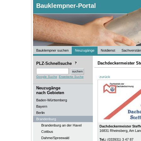
Bauklempner-Portal
Bauklempner suchen
Neuzugänge
Notdienst
Sachverstän
Dachdeckermeister St
PLZ-Schnellsuche
Google Suche
Erweiterte Suche
zurück
Neuzugänge
nach Gebieten
Baden-Württemberg
Bayern
Berlin
Brandenburg
Brandenburg an der Havel
Dachdeckermeister Stef
16831
Rheinsberg
, Am Lan
Cottbus
Dahme/Spreewald
Tel.:
(033931) 3 47 87