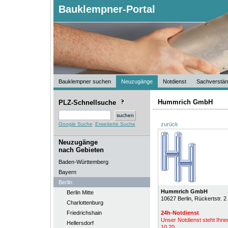
Bauklempner-Portal
Bauklempner suchen
Neuzugänge
Notdienst
Sachverstän
Hummrich GmbH
PLZ-Schnellsuche
Google Suche
Erweiterte Suche
zurück
Neuzugänge
nach Gebieten
Baden-Württemberg
Bayern
Berlin
Hummrich GmbH
Berlin Mitte
10627
Berlin
, Rückertstr. 2
Charlottenburg
Friedrichshain
24h-Notdienst
Unser Notdienst steht Ihnen
Hellersdorf
10 20