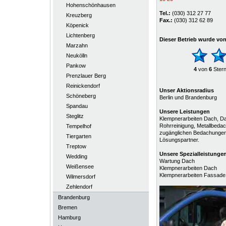
Hohenschönhausen
Tel.:
(030) 312 27 77
Kreuzberg
Fax.:
(030) 312 62 89
Köpenick
Lichtenberg
Dieser Betrieb wurde vo
Marzahn
Neukölln
Pankow
4
von
6
Ster
Prenzlauer Berg
Reinickendorf
Unser Aktionsradius
Schöneberg
Berlin und Brandenburg
Spandau
Unsere Leistungen
Steglitz
Klempnerarbeiten Dach, Da
Rohrreinigung, Metallbeda
Tempelhof
zugänglichen Bedachungen 
Tiergarten
Lösungspartner.
Treptow
Unsere
Spezialleistunge
Wedding
Wartung Dach
Weißensee
Klempnerarbeiten Dach
Klempnerarbeiten Fassade
Wilmersdorf
Zehlendorf
Brandenburg
Bremen
Hamburg